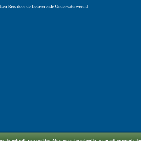
e Een Reis door de Betoverende Onderwaterwereld
aakt gebruik van cookies. Als u onze site gebruikt, gaan wij er vanuit da