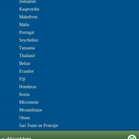
Indonesie
Kaapverdie
Malediven
Malta
Portugal
Seychellen
Tanzania
Thailand
Belize
Ecuador
Fiji
Honduras
Kenia
Micronesie
Mozambique
Oman
Sao Tome en Principe
t u akkoord bent.