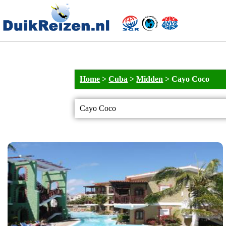
Home
>
Cuba
>
Midden
>
Cayo Coco
Cayo Coco