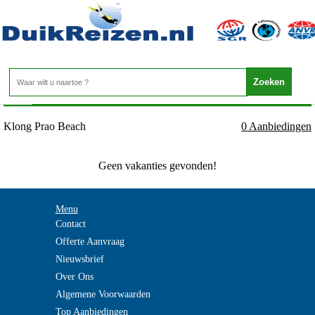
Thailand - Koh Chang - Klong Prao Beach
Home
>
Klong Prao Beach
0 Aanbiedingen
Geen vakanties gevonden!
Menu
Contact
Offerte Aanvraag
Nieuwsbrief
Over Ons
Algemene Voorwaarden
Top Aanbiedingen