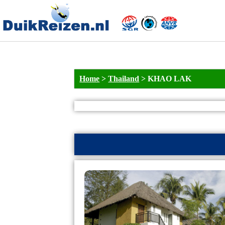
Home
>
Thailand
>
KHAO LAK