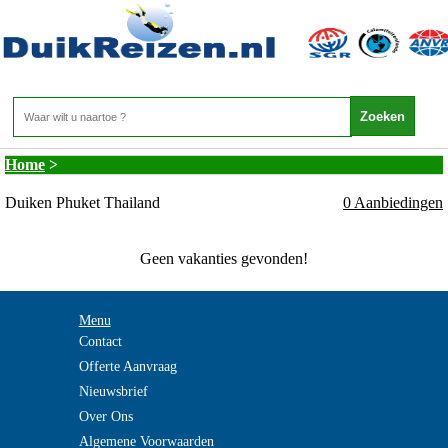
Thailand - Duikvakantie Thailand - Duiken
Phuket Thailand
Home
>
Duiken Phuket Thailand
0 Aanbiedingen
Geen vakanties gevonden!
Menu
Contact
Offerte Aanvraag
Nieuwsbrief
Over Ons
Algemene Voorwaarden