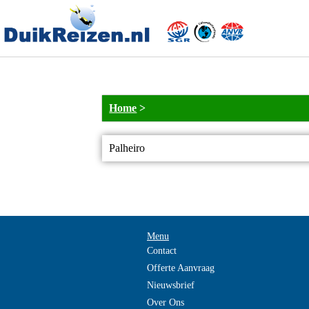
Home
>
Palheiro
Menu
Contact
Offerte Aanvraag
Nieuwsbrief
Over Ons