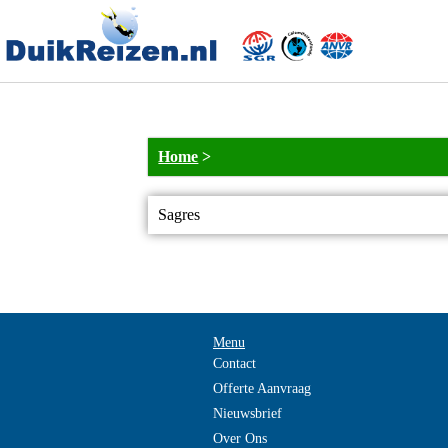
Home
>
Sagres
Menu
Contact
Offerte Aanvraag
Nieuwsbrief
Over Ons