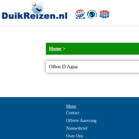
Home
>
Olhos D Agua
Menu
Contact
Offerte Aanvraag
Nieuwsbrief
Over Ons