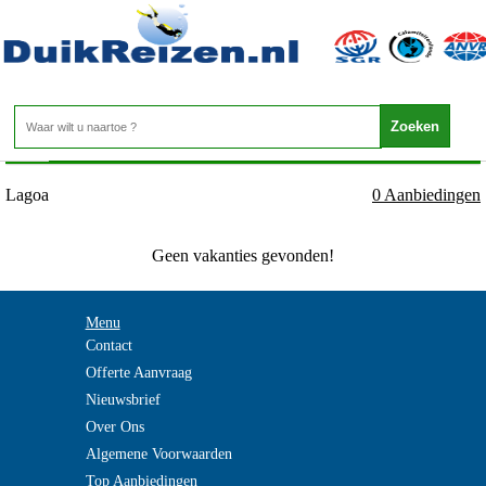
Portugal - Algarve - Lagoa
Home
>
Lagoa
0 Aanbiedingen
Geen vakanties gevonden!
Menu
Contact
Offerte Aanvraag
Nieuwsbrief
Over Ons
Algemene Voorwaarden
Top Aanbiedingen