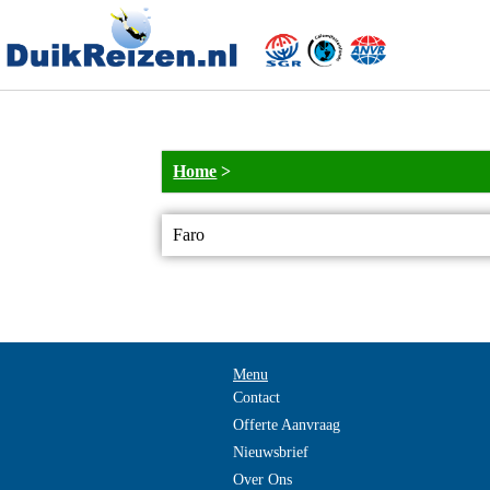
Home
>
Faro
Menu
Contact
Offerte Aanvraag
Nieuwsbrief
Over Ons