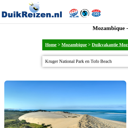
Mozambique - 
Home
>
Mozambique
>
Duikvakantie Mo
Kruger National Park en Tofo Beach