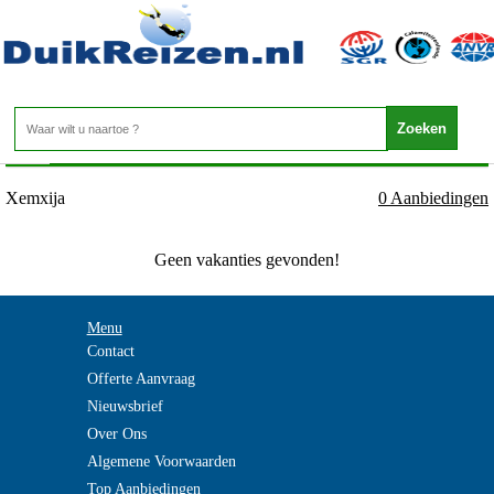
Malta - Malta - Xemxija
Home
>
Xemxija
0 Aanbiedingen
Geen vakanties gevonden!
Menu
Contact
Offerte Aanvraag
Nieuwsbrief
Over Ons
Algemene Voorwaarden
Top Aanbiedingen