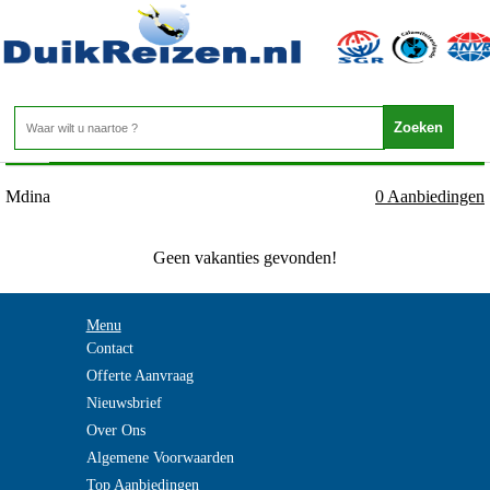
Malta - Malta - Mdina
Home
>
Mdina
0 Aanbiedingen
Geen vakanties gevonden!
Menu
Contact
Offerte Aanvraag
Nieuwsbrief
Over Ons
Algemene Voorwaarden
Top Aanbiedingen