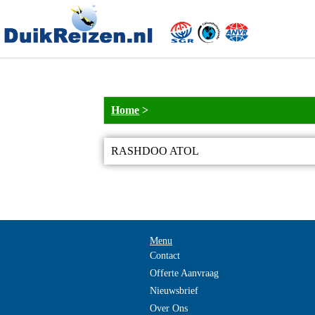
Home
>
RASHDOO ATOL
Menu
Contact
Offerte Aanvraag
Nieuwsbrief
Over Ons