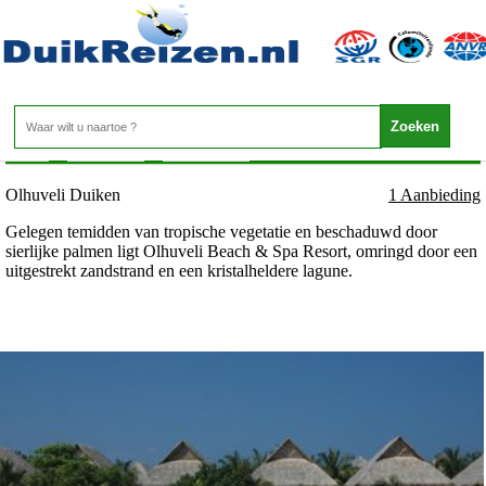
Malediven - Duikresorts - Olhuveli Duiken
Home
>
Malediven
>
Duikresorts
>
Olhuveli Duiken
Olhuveli Duiken
1 Aanbieding
Gelegen temidden van tropische vegetatie en beschaduwd door
sierlijke palmen ligt Olhuveli Beach & Spa Resort, omringd door een
uitgestrekt zandstrand en een kristalheldere lagune.