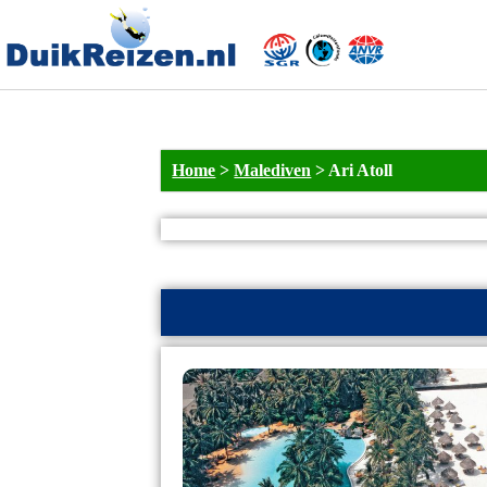
Home
>
Malediven
>
Ari Atoll