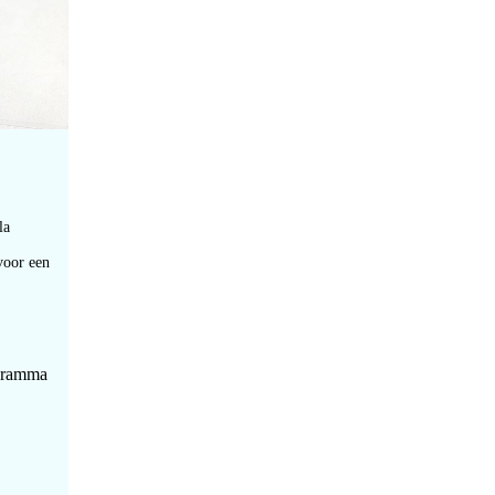
la
voor een
ogramma