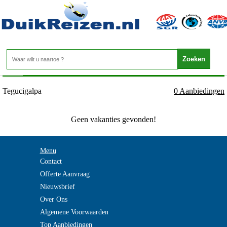
Honduras - Francisco Morazan - Tegucigalpa
Home
>
Tegucigalpa
0 Aanbiedingen
Geen vakanties gevonden!
Menu
Contact
Offerte Aanvraag
Nieuwsbrief
Over Ons
Algemene Voorwaarden
Top Aanbiedingen