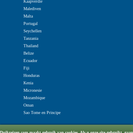
Kaapverdie
Malediven
Malta
Portugal
Seychellen
Tanzania
Thailand
Belize
Ecuador
Fiji
Honduras
Kenia
Micronesie
Mozambique
Oman
Sao Tome en Principe
Duikreizen.com maakt gebruik van cookies. Als u onze site gebruikt, gaan