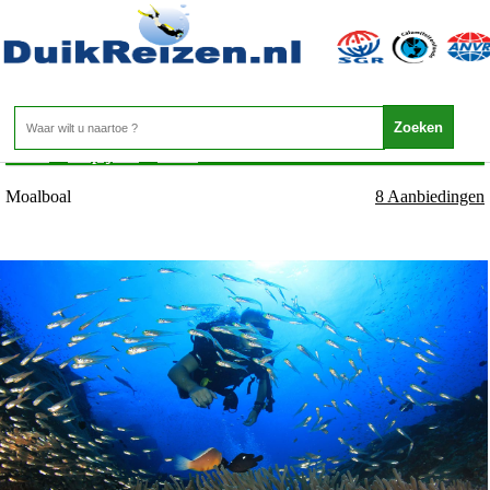
Filipijnen - Cebu - Moalboal
Home
>
Filipijnen
>
Cebu
>
Moalboal
Moalboal
8 Aanbiedingen