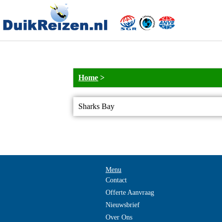
Home
>
Sharks Bay
Menu
Contact
Offerte Aanvraag
Nieuwsbrief
Over Ons