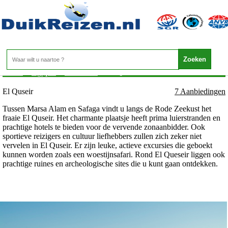
Egypte - Rode Zee - El Quseir
Home
>
Egypte
>
Rode Zee
>
El Quseir
El Quseir
7 Aanbiedingen
Tussen Marsa Alam en Safaga vindt u langs de Rode Zeekust het
fraaie El Quseir. Het charmante plaatsje heeft prima luierstranden en
prachtige hotels te bieden voor de vervende zonaanbidder. Ook
sportieve reizigers en cultuur liefhebbers zullen zich zeker niet
vervelen in El Quseir. Er zijn leuke, actieve excursies die geboekt
kunnen worden zoals een woestijnsafari. Rond El Queseir liggen ook
prachtige ruines en archeologische sites die u kunt gaan ontdekken.