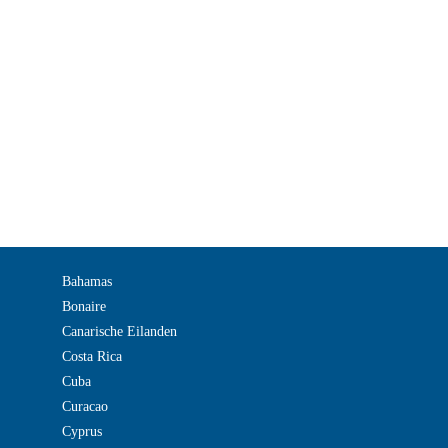
Bahamas
Bonaire
Canarische Eilanden
Costa Rica
Cuba
Curacao
Cyprus