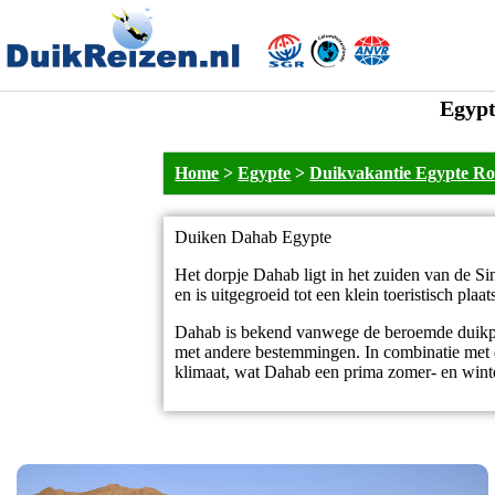
Egypt
Home
>
Egypte
>
Duikvakantie Egypte Ro
Duiken Dahab Egypte
Het dorpje Dahab ligt in het zuiden van de S
en is uitgegroeid tot een klein toeristisch plaa
Dahab is bekend vanwege de beroemde duikpla
met andere bestemmingen. In combinatie met de
klimaat, wat Dahab een prima zomer- en win