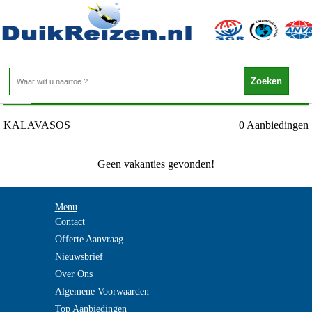
Cyprus - Larnaca - KALAVASOS
Home
>
KALAVASOS
0 Aanbiedingen
Geen vakanties gevonden!
Menu
Contact
Offerte Aanvraag
Nieuwsbrief
Over Ons
Algemene Voorwaarden
Top Aanbiedingen