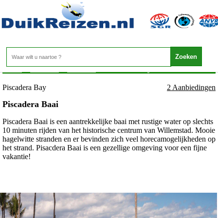
Curacao - Curacao - Piscadera Bay
Home
>
Curacao
>
Curacao
>
Piscadera Bay
Piscadera Bay
2 Aanbiedingen
Piscadera Baai
Piscadera Baai is een aantrekkelijke baai met rustige water op slechts
10 minuten rijden van het historische centrum van Willemstad. Mooie
hagelwitte stranden en er bevinden zich veel horecamogelijkheden op
het strand. Pisacdera Baai is een gezellige omgeving voor een fijne
vakantie!