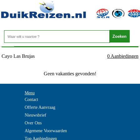
Cuba - Midden - Cayo Las Brujas
Home
>
Cayo Las Brujas
0 Aanbiedingen
Geen vakanties gevonden!
Menu
Contact
Offerte Aanvraag
Nieuwsbrief
Over Ons
Algemene Voorwaarden
Top Aanbiedingen