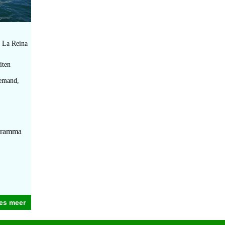
e La Reina
iten
iemand,
ogramma
es meer