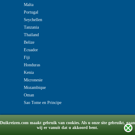
Malta
Portugal
Seychellen
Tanzania
Thailand
Belize
Ecuador
Fiji
Honduras
Kenia
Micronesie
Mozambique
Oman
Sao Tome en Principe
Duikreizen.com maakt gebruik van cookies. Als u onze site gebruikt, gaan
wij er vanuit dat u akkoord bent.
© Copyright 2008-2026 duikreizen.com
v2.0180518