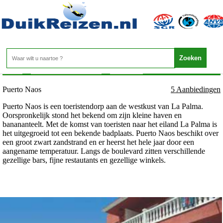
Canarische Eilanden - La Palma - Puerto Naos
Home
>
Canarische Eilanden
>
La Palma
>
Puerto Naos
Puerto Naos
5 Aanbiedingen
Puerto Naos is een toeristendorp aan de westkust van La Palma.
Oorspronkelijk stond het bekend om zijn kleine haven en
banananteelt. Met de komst van toeristen naar het eiland La Palma is
het uitgegroeid tot een bekende badplaats. Puerto Naos beschikt over
een groot zwart zandstrand en er heerst het hele jaar door een
aangename temperatuur. Langs de boulevard zitten verschillende
gezellige bars, fijne restautants en gezellige winkels.