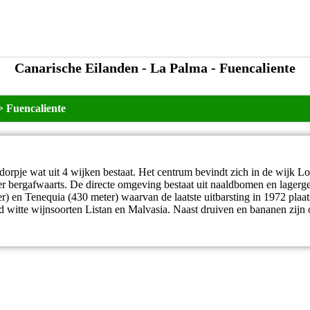
Canarische Eilanden - La Palma - Fuencaliente
>
Fuencaliente
dorpje wat uit 4 wijken bestaat. Het centrum bevindt zich in de wijk Lo
r bergafwaarts. De directe omgeving bestaat uit naaldbomen en lagergel
r) en Tenequia (430 meter) waarvan de laatste uitbarsting in 1972 pla
d witte wijnsoorten Listan en Malvasia. Naast druiven en bananen zijn