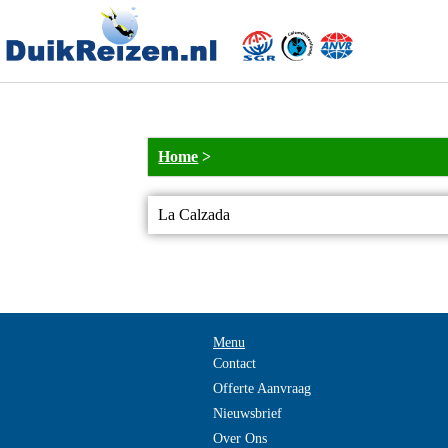
Home
>
La Calzada
Menu
Contact
Offerte Aanvraag
Nieuwsbrief
Over Ons