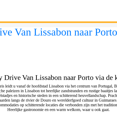
ve Van Lissabon naar Porto
Vakantiestunt.nl
 Drive Van Lissabon naar Porto via de 
is leidt u vanaf de hoofdstad Lissabon via het centrum van Portugal, B
che paleizen in Lissabon tot heerlijke zandstranden en rustige baaitjes l
elstadjes en historische steden in een schitterend heuvellandschap. Prach
aarden langs de rivier de Douro en werelderfgoed cultuur in Guimaraes 
commodaties op schitterende locaties die verbonden zijn met het traditio
Heerlijke gastronomie en een warm welkom, waar u ook gaat.