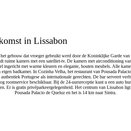
omst in Lissabon
in het gebouw dat vroeger gebruikt werd door de Koninklijke Garde van 
dt ruime kamers met een satelliet-tv. De kamers met airconditioning va
el ingericht met warme kleuren en elegante, houten meubels. Alle kam
 eigen badkamer. In Cozinha Velha, het restaurant van Pousada Palaci
authentiek Portugese als internationale gerechten. De bar serveert verf
nog roomservice beschikbaar. Bij de 24-uursreceptie kunt u een auto hu
n. Er is gratis privéparkeergelegenheid. Het centrum van Lissabon ligt
Pousada Palacio de Queluz en het is 14 km naar Sintra.