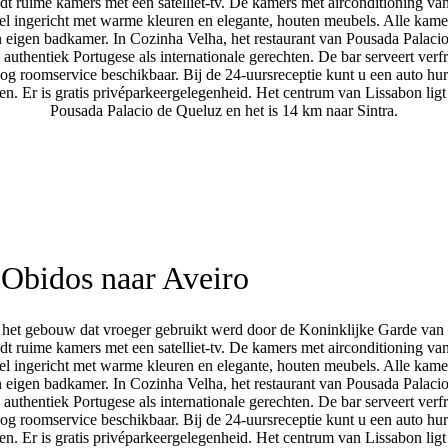
dt ruime kamers met een satelliet-tv. De kamers met airconditioning va
el ingericht met warme kleuren en elegante, houten meubels. Alle kam
 eigen badkamer. In Cozinha Velha, het restaurant van Pousada Palaci
authentiek Portugese als internationale gerechten. De bar serveert verf
nog roomservice beschikbaar. Bij de 24-uursreceptie kunt u een auto hu
n. Er is gratis privéparkeergelegenheid. Het centrum van Lissabon ligt
Pousada Palacio de Queluz en het is 14 km naar Sintra.
Obidos naar Aveiro
in het gebouw dat vroeger gebruikt werd door de Koninklijke Garde van 
dt ruime kamers met een satelliet-tv. De kamers met airconditioning va
el ingericht met warme kleuren en elegante, houten meubels. Alle kam
 eigen badkamer. In Cozinha Velha, het restaurant van Pousada Palaci
authentiek Portugese als internationale gerechten. De bar serveert verf
nog roomservice beschikbaar. Bij de 24-uursreceptie kunt u een auto hu
n. Er is gratis privéparkeergelegenheid. Het centrum van Lissabon ligt