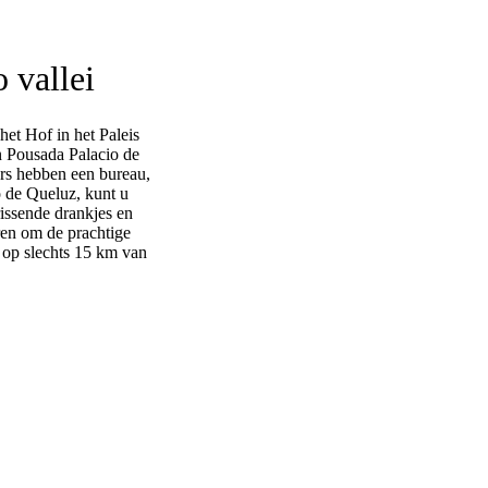
Next
 vallei
het Hof in het Paleis
n Pousada Palacio de
ers hebben een bureau,
o de Queluz, kunt u
rissende drankjes en
ren om de prachtige
 op slechts 15 km van