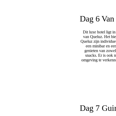
Previous
Dag 6
Van 
Dit luxe hotel ligt 
van Queluz. Het bie
Queluz zijn individue
een minibar en een
genieten van zowel 
snacks. Er is ook 
omgeving te verkenne
Dag 7
Gui