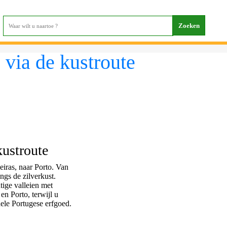
terug
 via de kustroute
kustroute
eiras, naar Porto. Van
angs de zilverkust.
tige valleien met
en Porto, terwijl u
nele Portugese erfgoed.