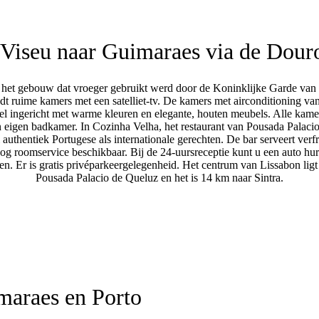
Viseu naar Guimaraes via de Douro
in het gebouw dat vroeger gebruikt werd door de Koninklijke Garde van 
dt ruime kamers met een satelliet-tv. De kamers met airconditioning va
el ingericht met warme kleuren en elegante, houten meubels. Alle kam
 eigen badkamer. In Cozinha Velha, het restaurant van Pousada Palaci
authentiek Portugese als internationale gerechten. De bar serveert verf
nog roomservice beschikbaar. Bij de 24-uursreceptie kunt u een auto hu
n. Er is gratis privéparkeergelegenheid. Het centrum van Lissabon ligt
Pousada Palacio de Queluz en het is 14 km naar Sintra.
maraes en Porto