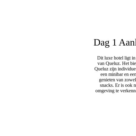
Dag 1
Aank
Dit luxe hotel ligt 
van Queluz. Het bie
Queluz zijn individue
een minibar en een
genieten van zowel 
snacks. Er is ook 
omgeving te verkenne