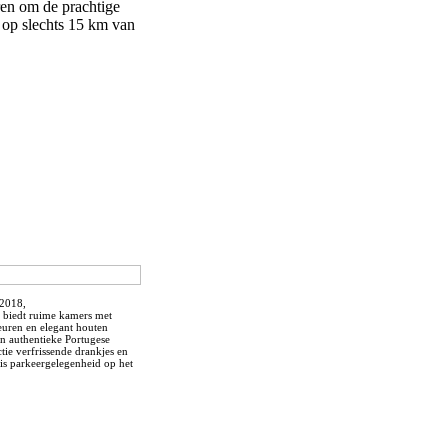
ren om de prachtige
 op slechts 15 km van
 2018,
n biedt ruime kamers met
euren en elegant houten
n authentieke Portugese
tie verfrissende drankjes en
tis parkeergelegenheid op het