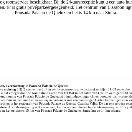
nog roomservice beschikbaar. Bij de 24-uursreceptie kunt u een auto hu
n. Er is gratis privéparkeergelegenheid. Het centrum van Lissabon ligt
Pousada Palacio de Queluz en het is 14 km naar Sintra.
bon, overnachting in Pousada Palacio de Queluz.
waardering 8,2)
2 nachten verblijf in een tweepersoons suite inclusief ontbijt - 01-03 september
bouw dat vroeger door de Koninklijke Garde van het Hof in het Paleis van Queluz werd gebruikt e
irconditioning van Pousada Palacio de Queluz zijn individueel ingericht en voorzien van warme kl
n een bureau, een minibar en een eigen badkamer met een haardroger. Gasten kunnen genieten va
rechten in het restaurant van Pousada Palacio de Queluz, Cozinha Velha. De bar serveert een selec
baar. Als u de omgeving wilt verkennen, kunt u een auto huren bij de 24-uursreceptie. Er is gra
bon ligt op slechts 15 km van Pousada Palacio de Queluz en Sintra ligt op 14 km afstand.