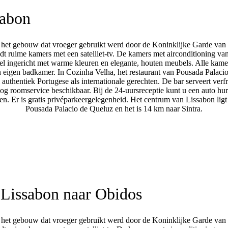
sabon
in het gebouw dat vroeger gebruikt werd door de Koninklijke Garde van 
dt ruime kamers met een satelliet-tv. De kamers met airconditioning va
el ingericht met warme kleuren en elegante, houten meubels. Alle kam
 eigen badkamer. In Cozinha Velha, het restaurant van Pousada Palaci
authentiek Portugese als internationale gerechten. De bar serveert verf
nog roomservice beschikbaar. Bij de 24-uursreceptie kunt u een auto hu
n. Er is gratis privéparkeergelegenheid. Het centrum van Lissabon ligt
Pousada Palacio de Queluz en het is 14 km naar Sintra.
Lissabon naar Obidos
in het gebouw dat vroeger gebruikt werd door de Koninklijke Garde van 