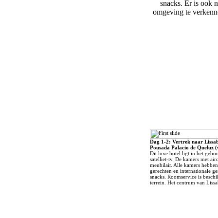
snacks. Er is ook 
omgeving te verkenne
Dag 1-2: Vertrek naar Lissa
Pousada Palacio de Queluz (
Dit luxe hotel ligt in het ge
satelliet-tv. De kamers met a
meubilair. Alle kamers hebbe
gerechten en internationale ge
snacks. Roomservice is beschik
terrein. Het centrum van Lissa