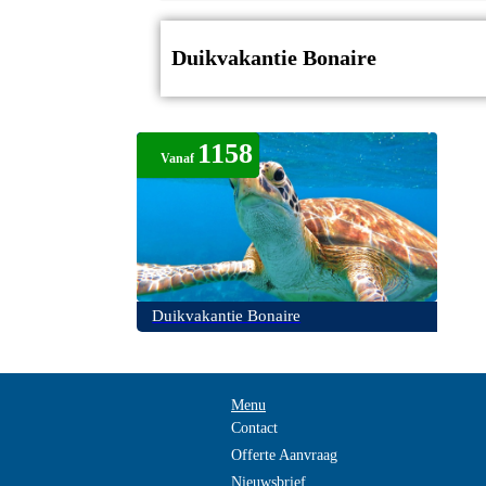
Duikvakantie Bonaire
1158
Vanaf
Duikvakantie Bonaire
Menu
Contact
Offerte Aanvraag
Nieuwsbrief